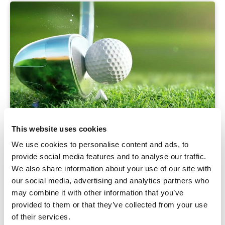
This website uses cookies
DIENSTLEISTUNGEN
We use cookies to personalise content and ads, to
provide social media features and to analyse our traffic.
In Olée Holiday Rentals haben Sie alle
We also share information about your use of our site with
Annehmlichkeiten, die Sie brauchen. Überzeugen
our social media, advertising and analytics partners who
Sie sich von den Dienstleistungen, die unsere
Apartments bieten, sowohl in der Einrichtung als
may combine it with other information that you’ve
auch in der Umgebung.
provided to them or that they’ve collected from your use
of their services.