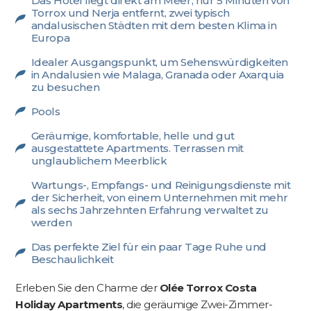
Das Hotel liegt direkt am Meer, nur 5 Minuten von
Torrox und Nerja entfernt, zwei typisch
andalusischen Städten mit dem besten Klima in
Europa
Idealer Ausgangspunkt, um Sehenswürdigkeiten
in Andalusien wie Malaga, Granada oder Axarquia
zu besuchen
Pools
Geräumige, komfortable, helle und gut
ausgestattete Apartments. Terrassen mit
unglaublichem Meerblick
Wartungs-, Empfangs- und Reinigungsdienste mit
der Sicherheit, von einem Unternehmen mit mehr
als sechs Jahrzehnten Erfahrung verwaltet zu
werden
Das perfekte Ziel für ein paar Tage Ruhe und
Beschaulichkeit
Erleben Sie den Charme der
Olée Torrox Costa
Holiday Apartments
, die geräumige Zwei-Zimmer-