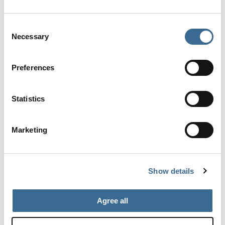
MEHR INFO
Consent
Necessary
Selection
Preferences
Statistics
Marketing
Show details
ZIEL
Agree all
Die östliche Costa del Sol hat das beste Klima in
Europa, exquisite Gastronomie und ein