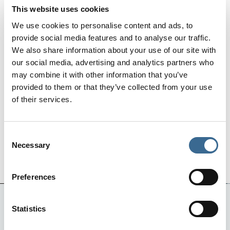
This website uses cookies
We use cookies to personalise content and ads, to
provide social media features and to analyse our traffic.
Garantie de l'appartement
Les
animaux de
We also share information about your use of our site with
en parfait état de nettoyage
compagnie sont acceptés
et d'entretien
jusqu'à 5 kg. Supplément de
our social media, advertising and analytics partners who
10 € par nuit
may combine it with other information that you’ve
provided to them or that they’ve collected from your use
of their services.
Consent
Facilité de prolonger le
WIFI
Necessary
séjour
en ayant de
Premium
Selection
nombreux appartements
Preferences
QUOI FAIRE ET VOIR
Statistics