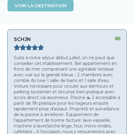
VOIR LA DESTINATION
L
I
ALGABASANCHEZ
R
E





P
L
let, on ne peut que
Nous y sommes allez en couple dé
U
 Bel appartement en
et franchement ... Difficile de faire 
S
agréable terrasse
la, appart hotel topissime ! Tous les
. 2 chambres avec
vue panoramique sur la mer ... le l
et 1 salle d'eau.
totalement équipé (cafetiere, grille 
r aux alentours et
vaisselle, machine a laver, couverts 
 bien pratique avec
très propre ! La résidence est très (
cine 🏊 2 accessible à
situé a quelques metres de la mer. 
 nageurs ensuite
n’aime pas le sable vous avez la poss
preté et surveillance
profiter de deux piscines qui elles a
ipement de
d’excelentes qualités. La végétation
: lave-vaisselle,
residence est super bien entretenu
our, micro-ondes,
y a la possibilité d’avoir une place e
 y retournerons avec
souterrain et dans le cas contraire il 