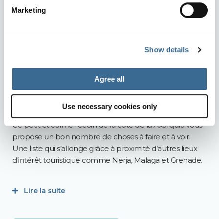
Torrox Costa : votre meilleure destination de
vacances toute l’année
Marketing
Torrox-Costa est la meilleure destination de vacances,
quelle que soit la saison. Une étude scientifique montre
Show details
que cette commune malaguène jouit du meilleur
climat d’Europe. Sa situation géographique entre la mer
Méditerranée et les Sierras de Tejada et d’Almijara
Agree all
donne ici des températures modérées en été comme
en hiver.
Use necessary cookies only
Ce petit et calme recoin de la côte de la Axarquía vous
propose un bon nombre de choses à faire et à voir.
Une liste qui s’allonge grâce à proximité d’autres lieux
d’intérêt touristique comme Nerja, Malaga et Grenade.
Lire la suite