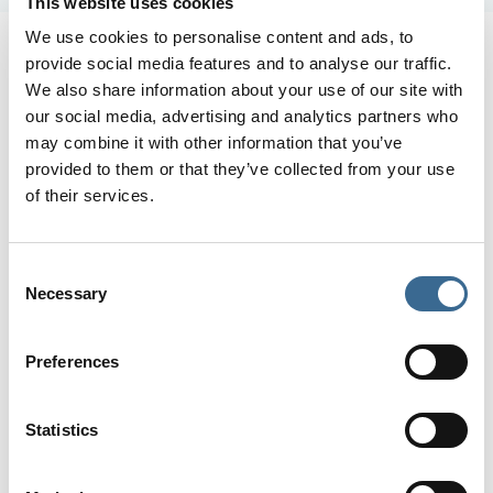
This website uses cookies
We use cookies to personalise content and ads, to
provide social media features and to analyse our traffic.
We also share information about your use of our site with
our social media, advertising and analytics partners who
may combine it with other information that you’ve
provided to them or that they’ve collected from your use
of their services.
RENTALS APARTMENTS
Consent
Necessary
Selection
Ctra. Nacional 340 A Km. 286, 1
29793 Torrox Costa, Málaga, España
GPS:
36.73736, -3.93311
Preferences
VOIR SUR LA CARTE
Statistics